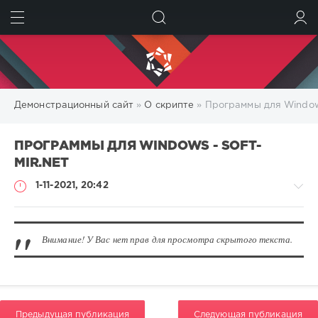
ИСКАТЬ
ВОЙТИ
Демонстрационный сайт
»
О скрипте
» Программы для Windows 
ПРОГРАММЫ ДЛЯ WINDOWS - SOFT-
MIR.NET
1-11-2021, 20:42
Внимание! У Вас нет прав для просмотра скрытого текста.
О
скрипте
pic
1
Предыдущая публикация
Следующая публикация