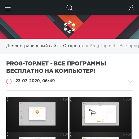
ИСКАТЬ
ВОЙТИ
Демонстрационный сайт
»
О скрипте
» Prog-Top.net - Все пр
PROG-TOP.NET - ВСЕ ПРОГРАММЫ
БЕСПЛАТНО НА КОМПЬЮТЕР!
23-07-2020, 06:49
О
скрипте
pic
1